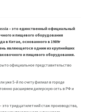
Russia – это единственный официальный
чного и пищевого оборудования
а в Китае, основанного в 1989г
день являющегося одним из крупнейших
аковочного и пищевого оборудования.
ткрыто официальное представительство
ли уже 5-й по счету филиал в городе
тоянно расширяем дилерскую сеть в РФ и
– это тридцатилетний стаж производства,