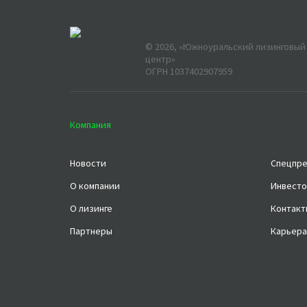
©
2026
, «Южноуральский лизинговый
центр»
ОГРН 1037402907959
Компания
Новости
Спецпр
О компании
Инвесто
О лизинге
Контакт
Партнеры
Карьера