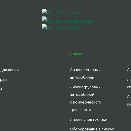
Лизинг
едложения
Лизинг легковых
Л
автомобилей
рам
Л
Лизинг грузовых
с
ы
автомобилей
Ли
и коммерческого
и
транспорта
Лизинг спецтехники
Оборудование в лизинг