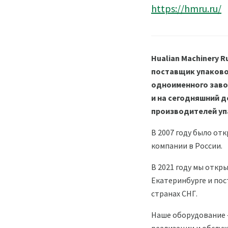
https://hmru.ru/
Hualian Machinery 
поставщик упаково
одноименного завод
и на сегодняшний 
производителей уп
В 2007 году было о
компании в России.
В 2021 году мы откры
Екатеринбурге и пос
странах СНГ.
Наше оборудование 