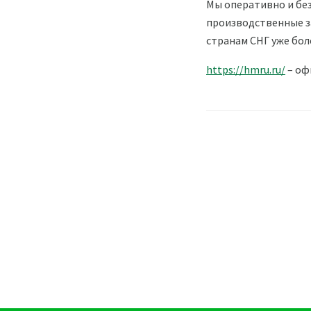
Мы оперативно и бе
производственные за
странам СНГ уже боле
https://hmru.ru/
– оф