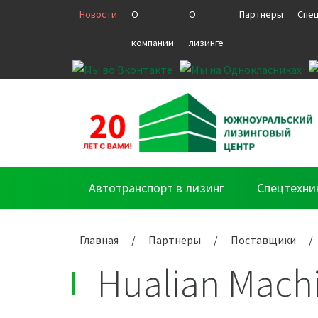
Новости
О
О
Партнеры
Спе
компании
лизинге
Автотранспорт в лизинг
Спецтехни
Главная
/
Партнеры
/
Поставщики
/
Hualian Machi