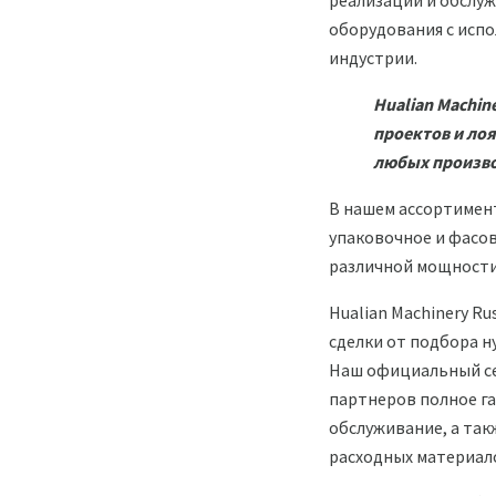
реализации и обслу
оборудования с исп
индустрии.
Hualian Machin
проектов и ло
любых произво
В нашем ассортимен
упаковочное и фасо
различной мощности
Hualian Machinery R
сделки от подбора н
Наш официальный се
партнеров полное г
обслуживание, а так
расходных материал