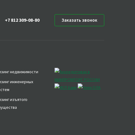
+7 812 309-08-80
Заказать звонок
изинг недвижимости
изинг инженерных
истем
зинг изъятого
мущества