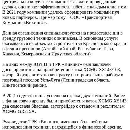
центр» анализирует все поданные заявки и проведенные
сделки, оценивает эффективность работы с каждым клиентом.
В 2021 году компании удалось сформировать мощный пул
новых партнеров. Пример тому – ООО «Транспортная
Компания «Викинг»».
Данная организация специализируется на предоставлении в
аренду грузовой техники с экипажем. В основном услуги
оказываются на объектах строительства Красноярского края и
соседних регионов (Алтайский край, Республики Тыва,
Хакасия, Кемеровская и Иркутская области).
На днях между ЮУЛЦ и ТРК «Викинг» был заключен
договор лизинга на приобретение катка XCMG XS143/163,
который отправится по контракту на строительные работы в
портовый поселок Усть-Луга (Ленинградская область,
Кингисепский район).
В 2021 году это пятая успешная сделка двух компаний. Ранее
в финансовую аренду были приобретены каток XCMG XS143,
два самосвала Shacman, автогрейдер с отвалом и рыхлителем
XCMG GR215A.
Руководство ТРК «Викинг», имеющее большой опыт
использования техники, находящейся в финансовой аренде,